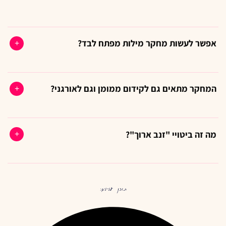
אפשר לעשות מחקר מילות מפתח לבד?
אפשר להתחיל עם כלים חינמיים כמו Google Keyword Planner,
אבל בלי ניסיון קל לפספס את כוונת החיפוש ואת ווריאציות העברית,
המחקר מתאים גם לקידום ממומן וגם לאורגני?
ולבזבז חודשים על ביטויים שלא ממירים. כאן נכנס הליווי המקצועי.
בדיוק. אותו מחקר קובע על איזה תוכן לכתוב לקידום האורגני, וגם
על אילו מילים להציע בקמפיין ממומן ב-PPC. מחקר אחד שמזין את
מה זה ביטויי "זנב ארוך"?
שני הערוצים.
ביטויים ספציפיים וארוכים יותר, עם נפח חיפוש נמוך אבל כוונה
ברורה. הם פחות תחרותיים וממירים טוב יותר, כי מי שמחפש אותם
כבר יודע בדיוק מה הוא רוצה.
תוכן עניינים: