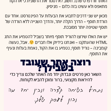
האתר וורדפרס שלנו. חשוב לא לסגור את הלשונית כי אז הקוד
מתאפס ולא עשינו בזה כלום – מניסיון.
מכאן יש שני דרכים לתבוע את הבעלות על הפינטרסט. אחד עם
הורדת תוסף – הדרך הקלה יותר, והדרך השנייה ללא הורדה של
תוסף שטיפה יותר מסובכת.
יש את האלו שירוצו להוריד תוסף מיותר בשביל להטמיע את התג
HTML שהעתקנו – ואנחנו בידיוק אלו חברים
. אבל, נעשה
קומבינה – נוריד תוסף, נטמיע בו את הקוד, נאמת בעלות ונעיף
את התוסף.
רוצה אתר שעובד
בשבילך?
השאר כאן פרטים ונבדוק יחד מה האתר שלכם צריך כדי
להיראות מקצועי, ברור ומוכן להביא לקוחות.
נתחיל בשיחה קצרה ונבין יחד מה
נכון לעסק שלך.