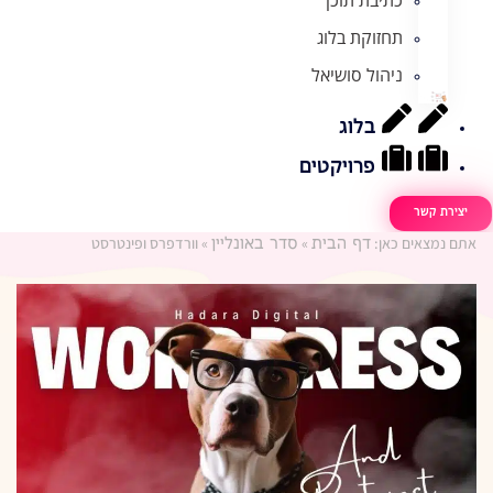
תחזוקת בלוג
ניהול סושיאל
בלוג
פרויקטים
יצירת קשר
אתם נמצאים כאן:
»
»
וורדפרס ופינטרסט
דף הבית
סדר באונליין