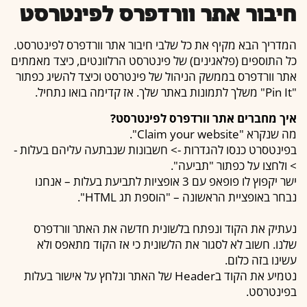
חיבור אתר וורדפרס לפינטרסט
המדריך הבא מקיף את כל שלבי חיבור אתר וורדפרס לפינטרסט.
כל התוספים (פלאגינים) של פינטרסט הרלוונטים, כיצד מאמתים
אתר וורדפרס בממשק הניהול של פינטרסט וכיצד להשיג כפתור
"Pin It" משלך לתמונות באתר שלך. אז קדימה בואו נתחיל.
איך מחברים אתר וורדפרס לפינטרסט?
מה שנקרא "Claim your website".
בפינטסרט כנסו להגדרות -> חשבונות שנבתעה עליהם בעלות -
> ולחצו על כפתור "תביעה".
ישר יקפוץ לו פופאפ עם 3 אופציות לתביעת בעלות – אנחנו
נבחר באופציית הראשונה – "הוספת תג HTML".
נעתיק את הקוד ונפתח בלשונית חדשה את האתר וורדפרס
שלנו. חשוב לא לסגור את הלשונית כי אז הקוד מתאפס ולא
עשינו בזה כלום.
נטמיע את הקוד בHeader של האתר ונלחץ על אישור בעלות
בפינטרסט.